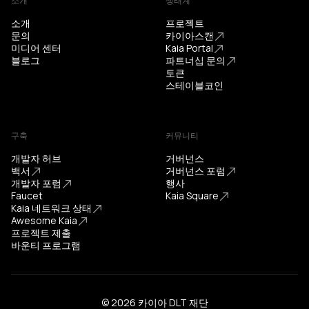
소개
생태계
소개
프로젝트
문의
카이아스캔
미디어 센터
Kaia Portal
블로그
파트너십 문의
토큰
스테이블코인
구축
커뮤니티
개발자 허브
거버넌스
백서
거버넌스 포럼
개발자 포럼
행사
Faucet
Kaia Square
Kaia 네트워크 상태
Awesome Kaia
프로젝트 제출
바운티 프로그램
© 2026 카이아 DLT 재단